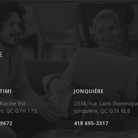
E
TIMI
JONQUIÈRE
 Racine Est
2338, rue Saint-Dominiqu
mi, QC G7H 1T3
Jonquière, QC G7X 6L8
-9672
418 695-3317