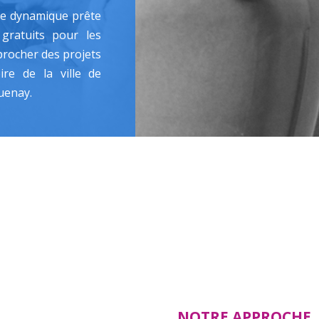
pe dynamique prête
gratuits pour les
procher des projets
ire de la ville de
uenay.
NOTRE APPROCHE