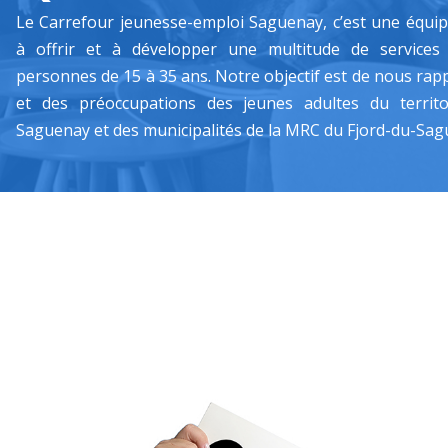
Le Carrefour jeunesse-emploi Saguenay, c’est une équi
à offrir et à développer une multitude de services 
personnes de 15 à 35 ans. Notre objectif est de nous rap
et des préoccupations des jeunes adultes du territo
Saguenay et des municipalités de la MRC du Fjord-du-Sag