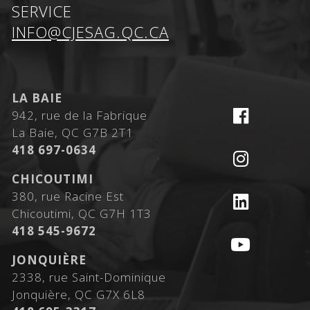
SERVICE
INFO@CJESAG.QC.CA
LA BAIE
942, rue de la Fabrique
La Baie, QC G7B 2T1
418 697-0634
CHICOUTIMI
380, rue Racine Est
Chicoutimi, QC G7H 1T3
418 545-9672
JONQUIÈRE
2338, rue Saint-Dominique
Jonquière, QC G7X 6L8